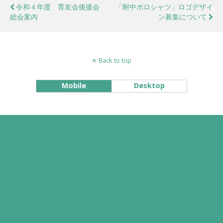
令和４年度 育友会後援会
「附中ポロシャツ」ロゴデザイ
総会案内
ン募集について
Back to top
Mobile
Desktop