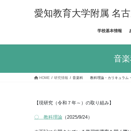
コ
ナ
ン
ビ
愛知教育大学附属 名
テ
ゲ
ン
ー
学校基本情報
ツ
シ
へ
ョ
ス
ン
キ
に
音
ッ
移
プ
動
HOME
研究情報
音楽科 教科理論・カリキュラム
【現研究（令和７年～）の取り組み】
〇 教科理論
（2025/9/24）